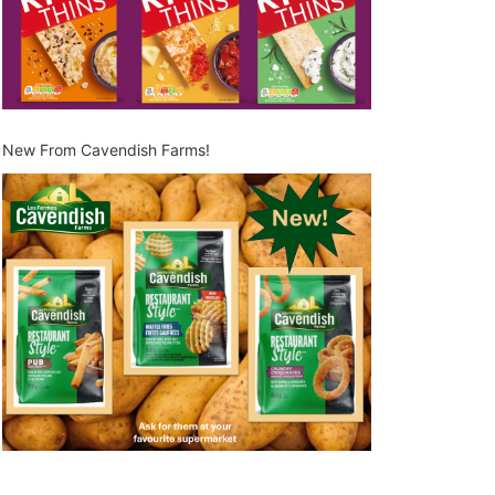
New From Cavendish Farms!