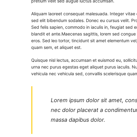
pretium velit sed augue luctus accumsan.
Aliquam laoreet consequat malesuada. Integer vitae 
sed elit bibendum sodales. Donec eu cursus velit. Pro
Sed felis sapien, commodo in iaculis in, feugiat sed
blandit et ante.Maecenas sagittis, lorem sed congue 
eros. Sed leo tortor, tincidunt sit amet elementum vel
quam sem, et aliquet est.
Quisque nisl lectus, accumsan et euismod eu, sollici
urna nec purus egestas eget aliquet purus iaculis. Nun
vehicula nec vehicula sed, convallis scelerisque qua
Lorem ipsum dolor sit amet, conse
nec dolor placerat a condimentum
massa dapibus dolor.